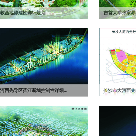
教基地修建性详细规划
吉首大学张家界
积73.3公顷，学生规模0.6万人。获长沙市优秀城乡规
规划用地面积146
奖。
划设计二等奖。
河西先导区滨江新城控制性详细...
长沙市大河西先
686.22公顷，人口规模19.5万人，定位为长沙市的
项目用地规模14.8
会中心。获长沙市优秀...
际服务功能区。