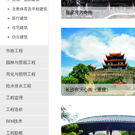
文教体育及学校建筑
张家界六奇阁
医疗建筑
1993年获湖南省优秀工程设计一等奖。六
住宅建筑
中唯一的一处巧夺天工的人工景观。阁分...
仿古建筑
市政工程
园林与景观工程
亮化与照明工程
给水排水工程
长沙市天心阁（重建）
工程监理
天心阁是长沙古城的一座城楼。1983年重
总高17.5米，碧瓦飞檐，朱梁画栋，...
工程造价
BIM技术
工程勘察