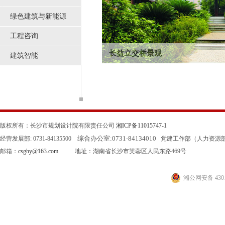
绿色建筑与新能源
工程咨询
长益立交桥景观
建筑智能
2006年设计，2008年建成，绿化面积11
境最好的立交桥。工程2008年...
版权所有：长沙市规划设计院有限责任公司
湘ICP备11015747-1
综合办公室:
0731-84134010
经营发展部: 0731-84135500
党建工作部（人力资源部）: 0
邮箱：
csghy@163.com
地址：湖南省长沙市芙蓉区人民东路469号
湘公网安备 4301