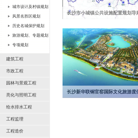
城市设计及村镇规划
长沙市小城镇公共设施配置规划导
风景名胜区规划
项目范围，长沙市域小城镇，为由我院承担
历史名城保护规划
编制类项目。获湖南省优秀城乡学术论文二
旅游规划、专题规划
专项规划
建筑工程
市政工程
园林与景观工程
长沙新华联铜官窑国际文化旅游度假区
亮化与照明工程
项目位于长沙市望城区，毗邻全国重点文物
给水排水工程
保护区，规划用地约238公顷。
工程监理
工程造价